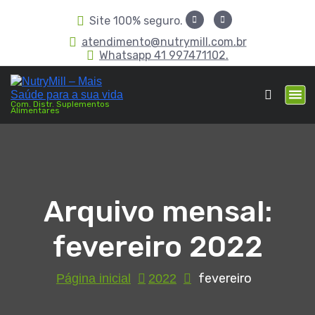
Site 100% seguro.
atendimento@nutrymill.com.br
Whatsapp 41 997471102.
Com. Distr. Suplementos
Alimentares
Arquivo mensal:
fevereiro 2022
fevereiro
Página inicial
2022